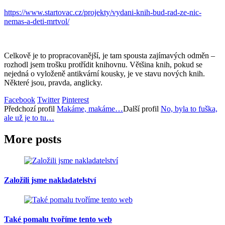
https://www.startovac.cz/projekty/vydani-knih-bud-rad-ze-nic-
nemas-a-deti-mrtvol/
Celkově je to propracovanější, je tam spousta zajímavých odměn –
rozhodl jsem trošku protřídit knihovnu. Většina knih, pokud se
nejedná o vyloženě antikvární kousky, je ve stavu nových knih.
Některé jsou, pravda, anglicky.
Facebook
Twitter
Pinterest
Předchozí
profil
Makáme, makáme…
Další
profil
No, byla to fuška,
ale už je to tu…
More posts
Založili jsme nakladatelství
Také pomalu tvoříme tento web