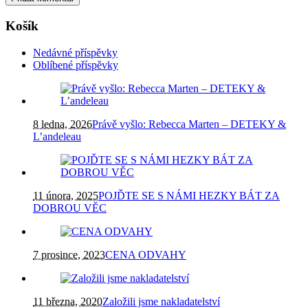
Košík
Nedávné příspěvky
Oblíbené příspěvky
8 ledna, 2026
Právě vyšlo: Rebecca Marten – DETEKY &
L’andeleau
11 února, 2025
POJĎTE SE S NÁMI HEZKY BÁT ZA
DOBROU VĚC
7 prosince, 2023
CENA ODVAHY
11 března, 2020
Založili jsme nakladatelství