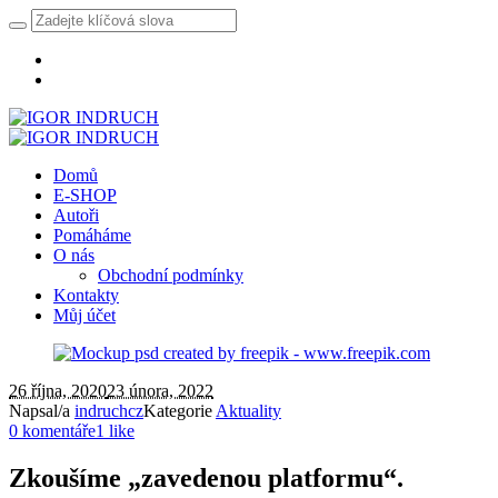
Domů
E-SHOP
Autoři
Pomáháme
O nás
Obchodní podmínky
Kontakty
Můj účet
26 října, 2020
23 února, 2022
Napsal/a
indruchcz
Kategorie
Aktuality
0 komentáře
1 like
Zkoušíme „zavedenou platformu“.