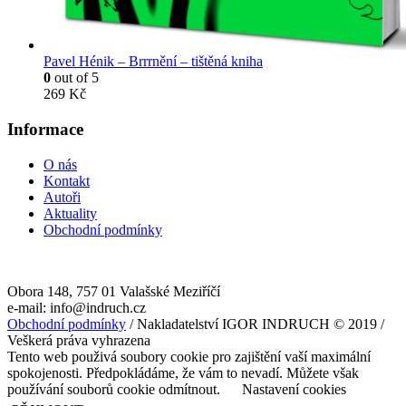
Pavel Hénik – Brrrnění – tištěná kniha
0
out of 5
269
Kč
Informace
O nás
Kontakt
Autoři
Aktuality
Obchodní podmínky
Obora 148, 757 01 Valašské Meziříčí
e-mail: info@indruch.cz
Obchodní podmínky
/ Nakladatelství IGOR INDRUCH © 2019 /
Veškerá práva vyhrazena
Tento web použivá soubory cookie pro zajištění vaší maximální
spokojenosti. Předpokládáme, že vám to nevadí. Můžete však
používání souborů cookie odmítnout.
Nastavení cookies