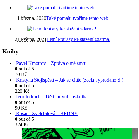
11 března, 2020
Také pomalu tvoříme tento web
21 května, 2021
Letní kraťasy ke stažení zdarma!
Knihy
Pavel Kmotrov – Zpráva o mé smrti
0
out of 5
70
Kč
Kristýna Stojíspěstí – Jak se cítíte (zcela vyprodáno :( )
0
out of 5
220
Kč
Igor Indruch – Děti mrtvol – e-kniha
0
out of 5
90
Kč
Rosana Zvelebilová – BEDNY
0
out of 5
324
Kč