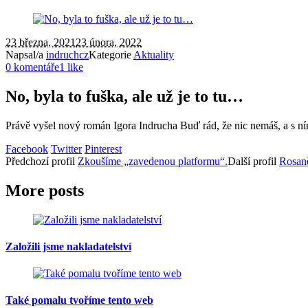
23 března, 2021
23 února, 2022
Napsal/a
indruchcz
Kategorie
Aktuality
0 komentáře
1 like
No, byla to fuška, ale už je to tu…
Právě vyšel nový román Igora Indrucha Buď rád, že nic nemáš, a s n
Facebook
Twitter
Pinterest
Předchozí
profil
Zkoušíme „zavedenou platformu“.
Další
profil
Rosaně
More posts
Založili jsme nakladatelství
Také pomalu tvoříme tento web