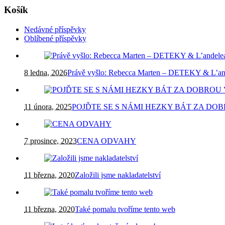
Košík
Nedávné příspěvky
Oblíbené příspěvky
8 ledna, 2026
Právě vyšlo: Rebecca Marten – DETEKY & L’an
11 února, 2025
POJĎTE SE S NÁMI HEZKY BÁT ZA DO
7 prosince, 2023
CENA ODVAHY
11 března, 2020
Založili jsme nakladatelství
11 března, 2020
Také pomalu tvoříme tento web