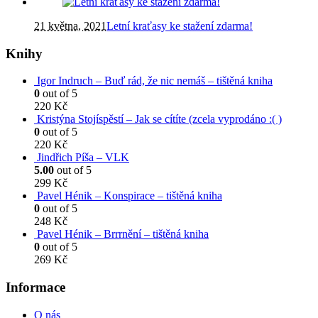
21 května, 2021
Letní kraťasy ke stažení zdarma!
Knihy
Igor Indruch – Buď rád, že nic nemáš – tištěná kniha
0
out of 5
220
Kč
Kristýna Stojíspěstí – Jak se cítíte (zcela vyprodáno :( )
0
out of 5
220
Kč
Jindřich Píša – VLK
5.00
out of 5
299
Kč
Pavel Hénik – Konspirace – tištěná kniha
0
out of 5
248
Kč
Pavel Hénik – Brrrnění – tištěná kniha
0
out of 5
269
Kč
Informace
O nás