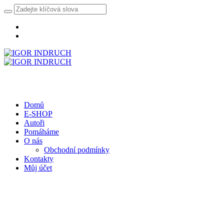
Domů
E-SHOP
Autoři
Pomáháme
O nás
Obchodní podmínky
Kontakty
Můj účet