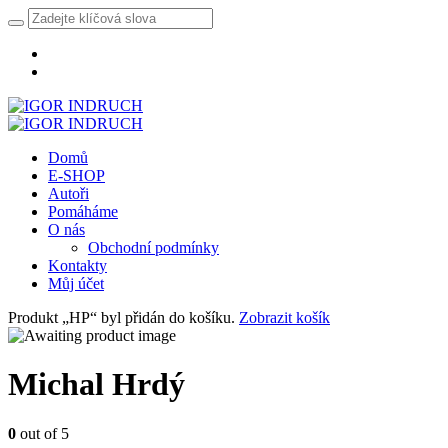
Domů
E-SHOP
Autoři
Pomáháme
O nás
Obchodní podmínky
Kontakty
Můj účet
Produkt „HP“ byl přidán do košíku.
Zobrazit košík
Michal Hrdý
0
out of 5