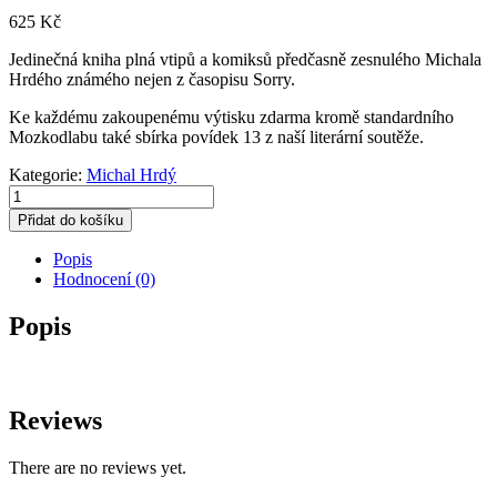
625
Kč
Jedinečná kniha plná vtipů a komiksů předčasně zesnulého Michala
Hrdého známého nejen z časopisu Sorry.
Ke každému zakoupenému výtisku zdarma kromě standardního
Mozkodlabu také sbírka povídek 13 z naší literární soutěže.
Kategorie:
Michal Hrdý
Michal
Hrdý
Přidat do košíku
množství
Popis
Hodnocení (0)
Popis
Reviews
There are no reviews yet.