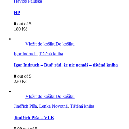
Havlos Paluška
HP
0
out of 5
180
Kč
Vložit do košíku
Do košíku
Igor Indruch
,
Tištěná kniha
Igor Indruch – Buď rád, že nic nemáš – tištěná kniha
0
out of 5
220
Kč
Vložit do košíku
Do košíku
Jindřich Píša
,
Lenka Novotná
,
Tištěná kniha
Jindřich Píša – VLK
5.00
out of 5