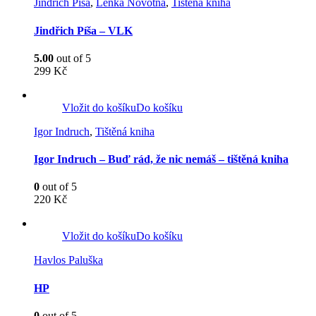
Jindřich Píša
,
Lenka Novotná
,
Tištěná kniha
Jindřich Píša – VLK
5.00
out of 5
299
Kč
Vložit do košíku
Do košíku
Igor Indruch
,
Tištěná kniha
Igor Indruch – Buď rád, že nic nemáš – tištěná kniha
0
out of 5
220
Kč
Vložit do košíku
Do košíku
Havlos Paluška
HP
0
out of 5