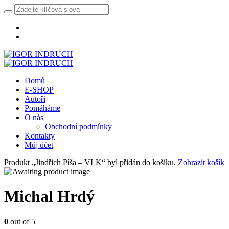
Domů
E-SHOP
Autoři
Pomáháme
O nás
Obchodní podmínky
Kontakty
Můj účet
Produkt „Jindřich Píša – VLK“ byl přidán do košíku.
Zobrazit košík
Michal Hrdý
0
out of 5