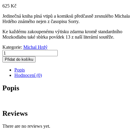
625
Kč
Jedinečná kniha plná vtipů a komiksů předčasně zesnulého Michala
Hrdého známého nejen z časopisu Sorry.
Ke každému zakoupenému výtisku zdarma kromě standardního
Mozkodlabu také sbírka povídek 13 z naší literární soutěže.
Kategorie:
Michal Hrdý
Michal
Hrdý
Přidat do košíku
množství
Popis
Hodnocení (0)
Popis
Reviews
There are no reviews yet.