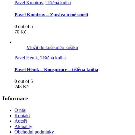
Pavel Kmotrov
,
Tištěná kniha
Pavel Kmotrov – Zpráva o mé smrti
0
out of 5
70
Kč
Vložit do košíku
Do košíku
Pavel Hénik
,
Tištěná kniha
Pavel Hénik – Konspirace – tištěná kniha
0
out of 5
248
Kč
Informace
O nás
Kontakt
Autoři
Aktuality
Obchodní podmínky