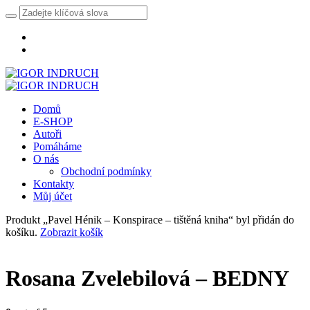
Domů
E-SHOP
Autoři
Pomáháme
O nás
Obchodní podmínky
Kontakty
Můj účet
Produkt „Pavel Hénik – Konspirace – tištěná kniha“ byl přidán do
košíku.
Zobrazit košík
Rosana Zvelebilová – BEDNY