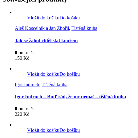
Vložit do košíku
Do košíku
Aleš Koscelník a Jan Zbořil
,
Tištěná kniha
Jak se žalud chtěl stát kouřem
0
out of 5
150
Kč
Vložit do košíku
Do košíku
Igor Indruch
,
Tištěná kniha
Igor Indruch – Buď rád, že nic nemáš – tištěná kniha
0
out of 5
220
Kč
Vložit do košíku
Do košíku