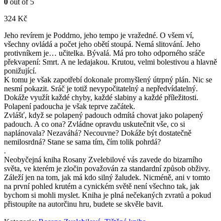
0
out of 5
324
Kč
Jeho revírem je Poddrno, jeho tempo je vražedné. O všem ví,
všechny ovládá a počet jeho obětí stoupá. Nemá slitování. Jeho
protivníkem je… učitelka. Bývalá. Má pro toho odporného sráče
překvapení: Smrt. A ne ledajakou. Krutou, velmi bolestivou a hlavně
ponižující.
K tomu je však zapotřebí dokonale promyšlený útrpný plán. Nic se
nesmí pokazit. Sráč je totiž nevypočitatelný a nepředvídatelný.
Dokáže využít každé chyby, každé slabiny a každé příležitosti.
Polapení padoucha je však teprve začátek.
Zvlášť, když se polapený padouch odmítá chovat jako polapený
padouch. A co ona? Zvládne opravdu uskutečnit vše, co si
naplánovala? Nezaváhá? Necouvne? Dokáže být dostatečně
nemilosrdná? Stane se sama tím, čím tolik pohrdá?
.
Neobyčejná kniha Rosany Zvelebilové vás zavede do bizarního
světa, ve kterém je zločin považován za standardní způsob obživy.
Záleží jen na tom, jak má kdo silný žaludek. Nicméně, ani v tomto
na první pohled krutém a cynickém světě není všechno tak, jak
bychom si mohli myslet. Kniha je plná nečekaných zvratů a pokud
přistoupíte na autorčinu hru, budete se skvěle bavit.