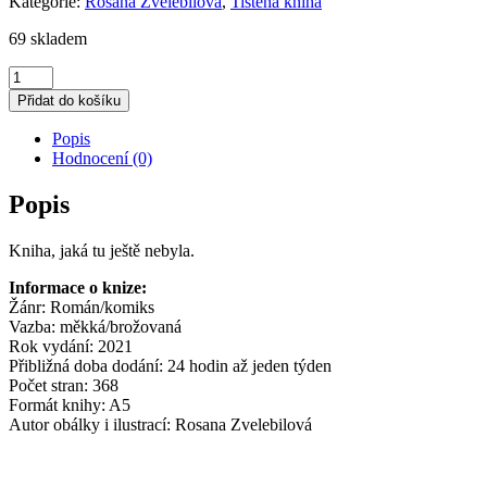
Kategorie:
Rosana Zvelebilová
,
Tištěná kniha
69 skladem
Rosana
Zvelebilová
Přidat do košíku
–
BEDNY
Popis
množství
Hodnocení (0)
Popis
Kniha, jaká tu ještě nebyla.
Informace o knize:
Žánr: Román/komiks
Vazba: měkká/brožovaná
Rok vydání: 2021
Přibližná doba dodání: 24 hodin až jeden týden
Počet stran: 368
Formát knihy: A5
Autor obálky i ilustrací: Rosana Zvelebilová