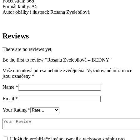
Počet stran: 368
Formát knihy: A5
Autor obálky i ilustrací: Rosana Zvelebilová
Reviews
There are no reviews yet.
Be the first to review “Rosana Zvelebilová – BEDNY”
Vaše e-mailová adresa nebude zveřejněna.
Vyžadované informace
jsou označeny
*
Name
*
Email
*
Your Rating
*
Uložit do prohlížeče jméno, e-mail a webovou stránku pro