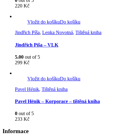
0
out of 5
220
Kč
Vložit do košíku
Do košíku
Jindřich Píša
,
Lenka Novotná
,
Tištěná kniha
Jindřich Píša – VLK
5.00
out of 5
299
Kč
Vložit do košíku
Do košíku
Pavel Hénik
,
Tištěná kniha
Pavel Hénik – Korporace – tištěná kniha
0
out of 5
233
Kč
Informace