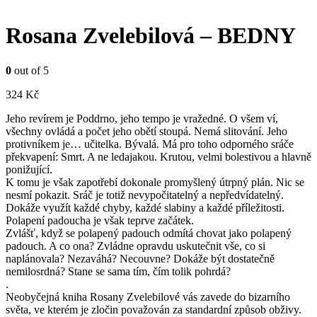
Rosana Zvelebilová – BEDNY
0
out of 5
324
Kč
Jeho revírem je Poddrno, jeho tempo je vražedné. O všem ví,
všechny ovládá a počet jeho obětí stoupá. Nemá slitování. Jeho
protivníkem je… učitelka. Bývalá. Má pro toho odporného sráče
překvapení: Smrt. A ne ledajakou. Krutou, velmi bolestivou a hlavně
ponižující.
K tomu je však zapotřebí dokonale promyšlený útrpný plán. Nic se
nesmí pokazit. Sráč je totiž nevypočitatelný a nepředvídatelný.
Dokáže využít každé chyby, každé slabiny a každé příležitosti.
Polapení padoucha je však teprve začátek.
Zvlášť, když se polapený padouch odmítá chovat jako polapený
padouch. A co ona? Zvládne opravdu uskutečnit vše, co si
naplánovala? Nezaváhá? Necouvne? Dokáže být dostatečně
nemilosrdná? Stane se sama tím, čím tolik pohrdá?
.
Neobyčejná kniha Rosany Zvelebilové vás zavede do bizarního
světa, ve kterém je zločin považován za standardní způsob obživy.