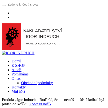
Domů
E-SHOP
Autoři
Pomáháme
O nás
Obchodní podmínky
Kontakty
Můj účet
Produkt „Igor Indruch – Buď rád, že nic nemáš – tištěná kniha“ byl
přidán do košíku.
Zobrazit košík