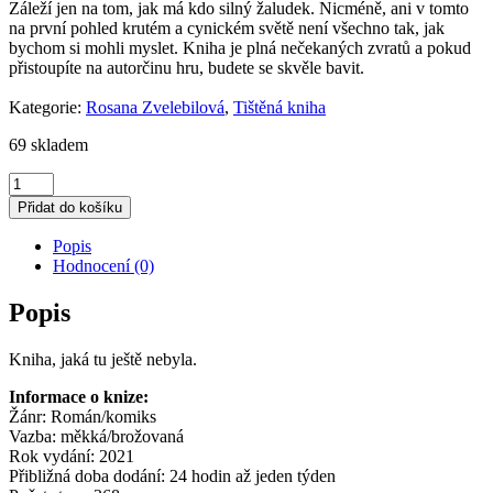
Záleží jen na tom, jak má kdo silný žaludek. Nicméně, ani v tomto
na první pohled krutém a cynickém světě není všechno tak, jak
bychom si mohli myslet. Kniha je plná nečekaných zvratů a pokud
přistoupíte na autorčinu hru, budete se skvěle bavit.
Kategorie:
Rosana Zvelebilová
,
Tištěná kniha
69 skladem
Rosana
Zvelebilová
Přidat do košíku
–
BEDNY
Popis
množství
Hodnocení (0)
Popis
Kniha, jaká tu ještě nebyla.
Informace o knize:
Žánr: Román/komiks
Vazba: měkká/brožovaná
Rok vydání: 2021
Přibližná doba dodání: 24 hodin až jeden týden