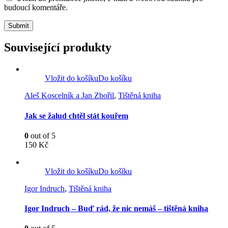
budoucí komentáře.
Související produkty
Vložit do košíku
Do košíku
Aleš Koscelník a Jan Zbořil
,
Tištěná kniha
Jak se žalud chtěl stát kouřem
0
out of 5
150
Kč
Vložit do košíku
Do košíku
Igor Indruch
,
Tištěná kniha
Igor Indruch – Buď rád, že nic nemáš – tištěná kniha