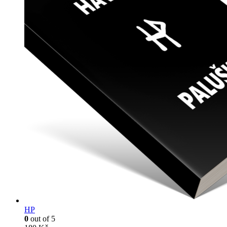
HP
0
out of 5