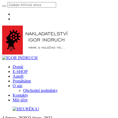
Domů
E-SHOP
Autoři
Pomáháme
O nás
Obchodní podmínky
Kontakty
Můj účet
4 června, 2020
23 února, 2022