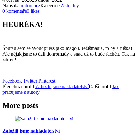
Napsal/a
indruchcz
Kategorie
Aktuality
0 komentáře
0 likes
HEURÉKA!
Šputau sem se Woudpuess jako magou. Ježišmaujá, to byla fuška!
Ale nějak jsme to dali dohromady a snad už to bude fachčit. Tak na
zdraví!
Facebook
Twitter
Pinterest
Předchozí
profil
Založili jsme nakladatelství
Další
profil
Jak
pracujeme s autory
More posts
Založili jsme nakladatelství