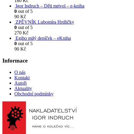
180
Kč
Igor Indruch – Děti mrtvol – e-kniha
0
out of 5
90
Kč
ZPĚVNÍK Lubomíra Hrdličky
0
out of 5
270
Kč
Egiho milý deníček – eKniha
0
out of 5
90
Kč
Informace
O nás
Kontakt
Autoři
Aktuality
Obchodní podmínky