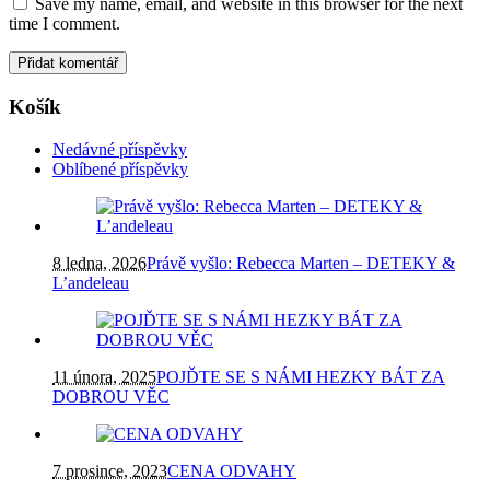
Save my name, email, and website in this browser for the next
time I comment.
Košík
Nedávné příspěvky
Oblíbené příspěvky
8 ledna, 2026
Právě vyšlo: Rebecca Marten – DETEKY &
L’andeleau
11 února, 2025
POJĎTE SE S NÁMI HEZKY BÁT ZA
DOBROU VĚC
7 prosince, 2023
CENA ODVAHY