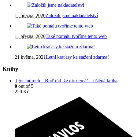
11 března, 2020
Založili jsme nakladatelství
11 března, 2020
Také pomalu tvoříme tento web
21 května, 2021
Letní kraťasy ke stažení zdarma!
Knihy
Igor Indruch – Buď rád, že nic nemáš – tištěná kniha
0
out of 5
220
Kč